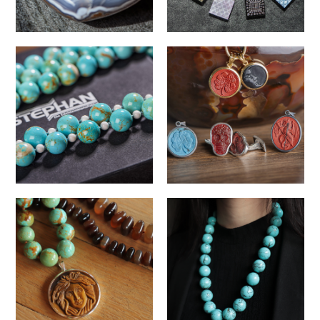
news
news
Allgemein
Optional
Allgemein
Optional
news
news
Allgemein
Optional
Allgemein
Optional
news
news