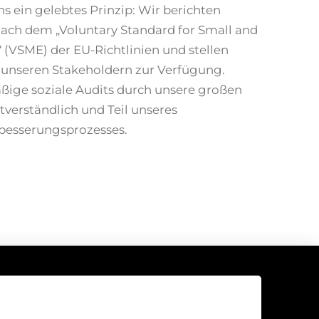
ns ein gelebtes Prinzip: Wir berichten
 nach dem „Voluntary Standard for Small and
(VSME) der EU-Richtlinien und stellen
 unseren Stakeholdern zur Verfügung.
ige soziale Audits durch unsere großen
tverständlich und Teil unseres
rbesserungsprozesses.