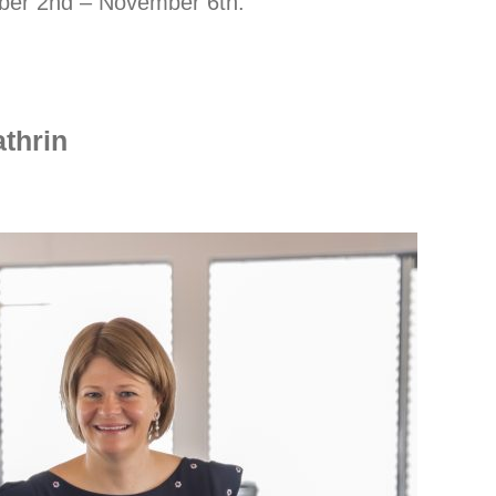
ber 2nd – November 6th.
thrin