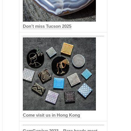
Don’t miss Tucson 2025
Come visit us in Hong Kong
GemGenève 2023 – Rare beads meet