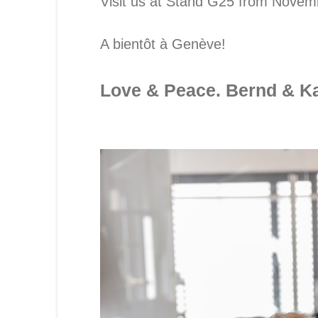
Visit us at Stand G25 from Novem
A bientôt à Genève!
Love & Peace. Bernd & Ka